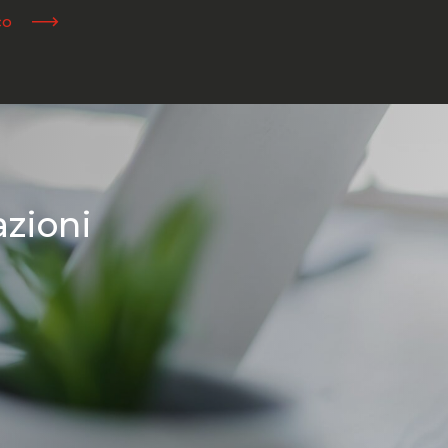
co
azioni