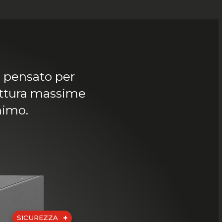
, pensato per
cottura massime
nimo.
SICUREZZA