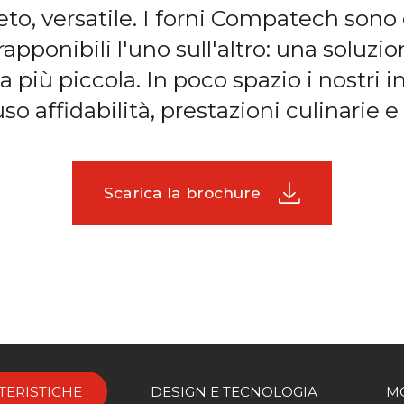
, versatile. I forni Compatech sono d
pponibili l'uno sull'altro: una soluzi
a più piccola. In poco spazio i nostri
so affidabilità, prestazioni culinarie e 
Scarica la brochure
TERISTICHE
DESIGN E TECNOLOGIA
M