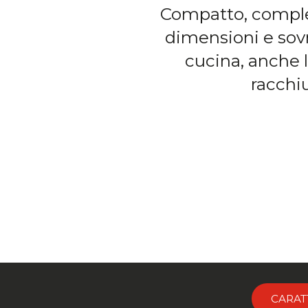
Compatto, completo
dimensioni e sovra
cucina, anche l
racchiu
CARAT