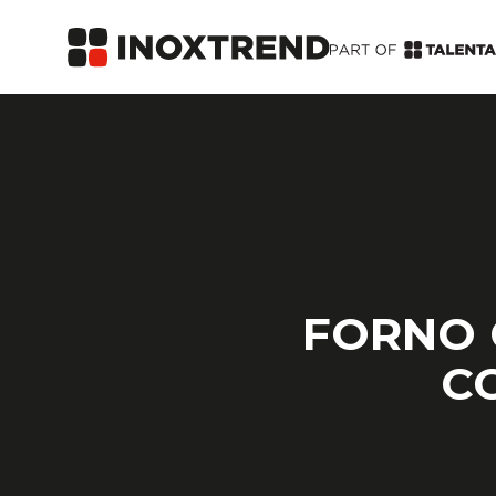
FORNO 
C