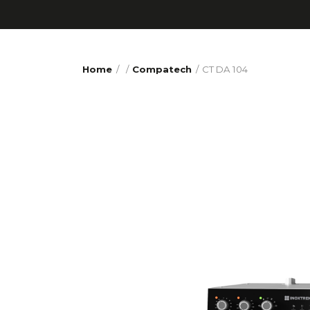
Home
/
/
Compatech
CT DA 104