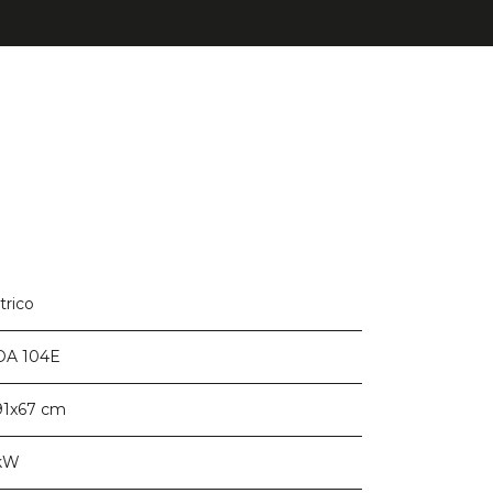
trico
DA 104E
91x67 cm
 kW