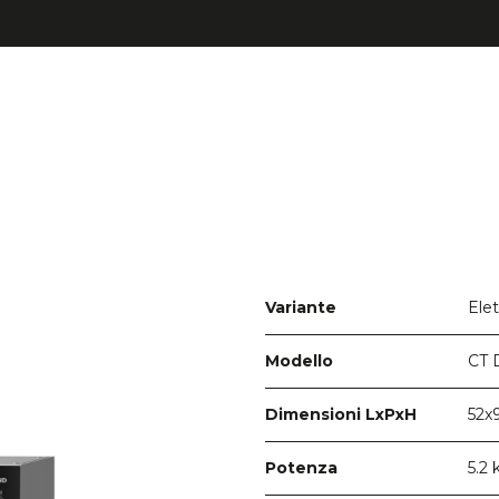
Elet
Variante
CT 
Modello
52x
Dimensioni LxPxH
5.2
Potenza