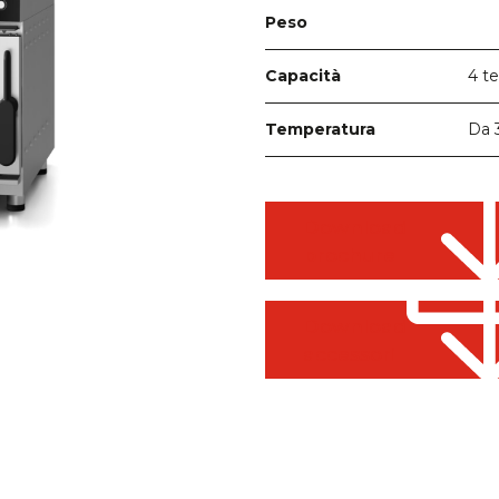
Peso
4 te
Capacità
Da 
Temperatura
Download
brochure
Download
accessori