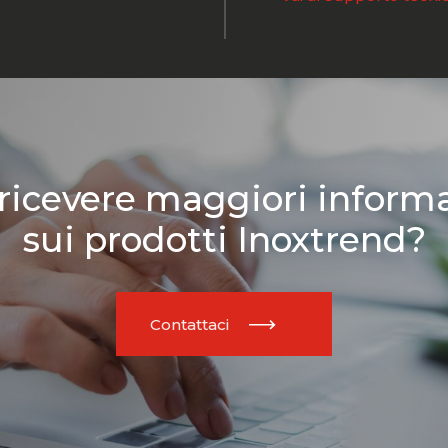
ricevere maggiori inform
sui prodotti Inoxtrend?
Contattaci