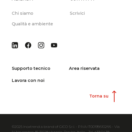
Chi siamo
Scrivici
Qualità e ambiente
Supporto tecnico
Area riservata
Lavora con noi
Torna su
©2025 Inoxtrend a brand of GICO S.r.l. - P.IVA IT00195610266 - Via
IV Novembre, 81 31028 Vazzola, Treviso, Italia - Tel. +39 0438