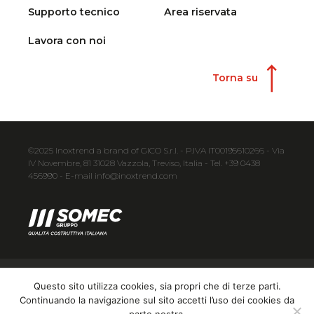
Supporto tecnico
Area riservata
Lavora con noi
Torna su
©2025 Inoxtrend a brand of GICO S.r.l. - P.IVA IT00195610266 - Via
IV Novembre, 81 31028 Vazzola, Treviso, Italia - Tel. +39 0438
456990 - E-mail info@inoxtrend.com
PRIVACY POLICY
COOKIE POLICY
Questo sito utilizza cookies, sia propri che di terze parti.
Continuando la navigazione sul sito accetti l’uso dei cookies da
GENERAL CONDITIONS
CREDITS
parte nostra.