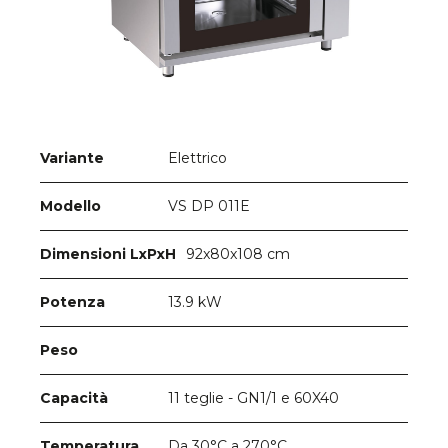
Elettrico
Variante
VS DP 011E
Modello
92x80x108 cm
Dimensioni LxPxH
13.9 kW
Potenza
Peso
11 teglie - GN1/1 e 60X40
Capacità
Da 30°C a 270°C
Temperatura