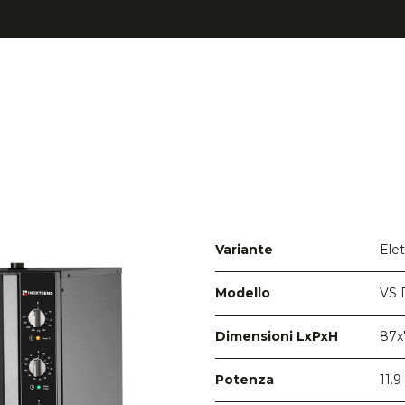
Elet
Variante
VS 
Modello
87x
Dimensioni LxPxH
11.
Potenza