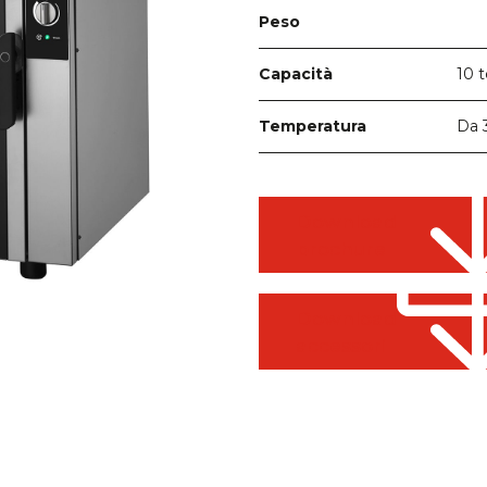
Peso
10 
Capacità
Da 
Temperatura
Download
brochure
Download
accessori