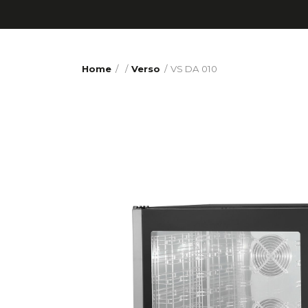
Home
/
/
Verso
VS DA 010