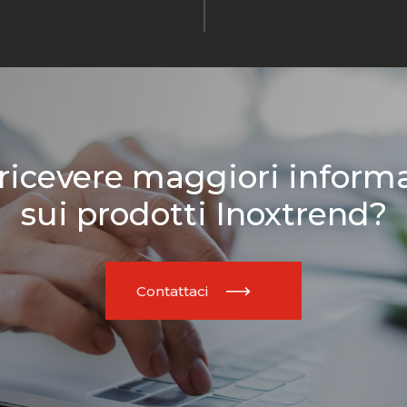
ricevere maggiori inform
sui prodotti Inoxtrend?
Contattaci