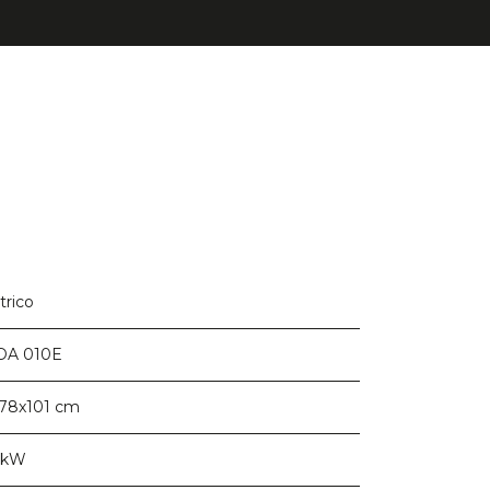
trico
DA 010E
78x101 cm
9 kW