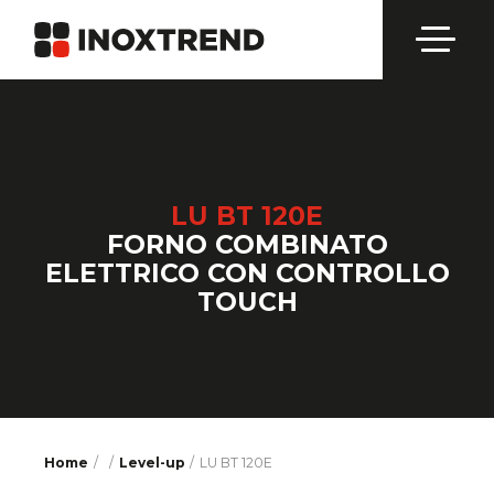
LU BT 120E
FORNO COMBINATO
ELETTRICO CON CONTROLLO
TOUCH
Home
/
/
Level-up
LU BT 120E