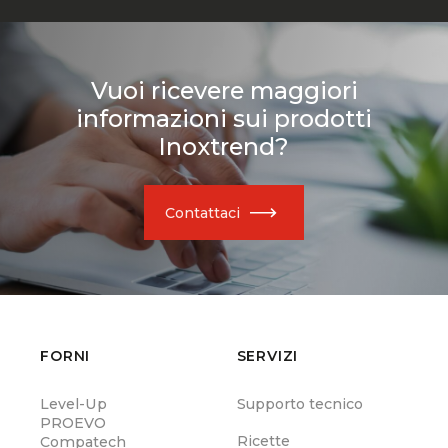
Vuoi ricevere maggiori
informazioni sui prodotti
Inoxtrend?
Contattaci
FORNI
SERVIZI
Level-Up
Supporto tecnico
PROEVO
Ricette
Compatech