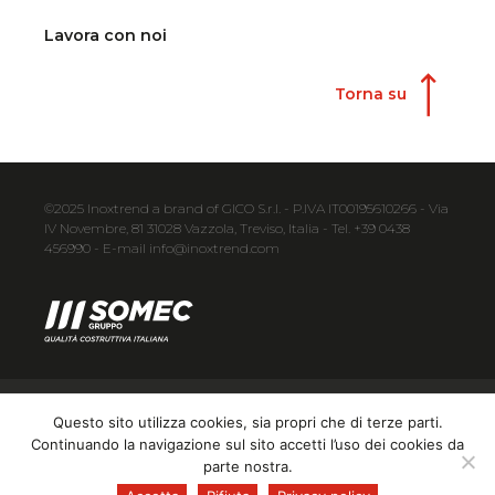
Lavora con noi
Torna su
©2025 Inoxtrend a brand of GICO S.r.l. - P.IVA IT00195610266 - Via
IV Novembre, 81 31028 Vazzola, Treviso, Italia - Tel. +39 0438
456990 - E-mail info@inoxtrend.com
PRIVACY POLICY
COOKIE POLICY
Questo sito utilizza cookies, sia propri che di terze parti.
Continuando la navigazione sul sito accetti l’uso dei cookies da
GENERAL CONDITIONS
CREDITS
parte nostra.
EN
Cambia lingua